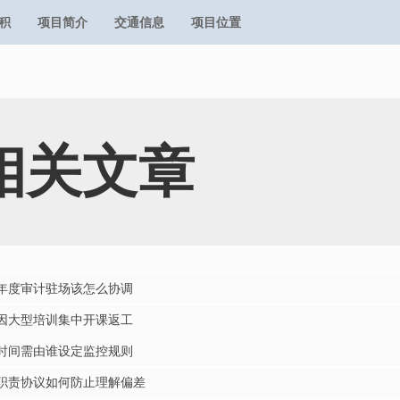
积
项目简介
交通信息
项目位置
相关文章
年度审计驻场该怎么协调
因大型培训集中开课返工
时间需由谁设定监控规则
职责协议如何防止理解偏差