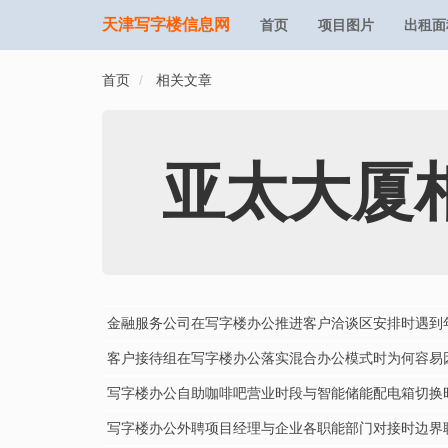
天津写字楼信息网
首页
项目图片
出租面
首页
相关文章
亚太大厦
金融服务公司在写字楼办公推进客户洽谈区安排时遇到
客户接待组在写字楼办公落实混合办公模式时为何容易
写字楼办公自助咖啡吧营业时段与智能储能配电箱切换
写字楼办公外聘项目经理与企业各职能部门对接时边界