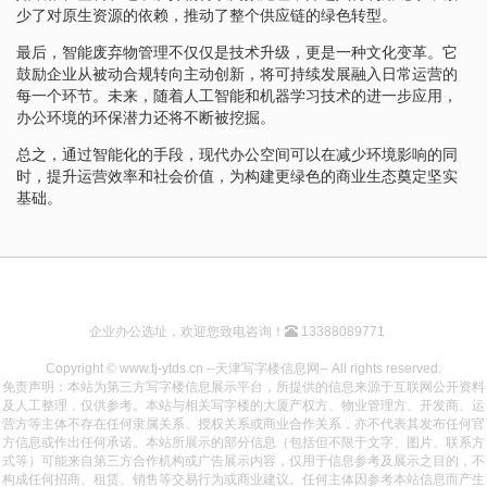
少了对原生资源的依赖，推动了整个供应链的绿色转型。
最后，智能废弃物管理不仅仅是技术升级，更是一种文化变革。它
鼓励企业从被动合规转向主动创新，将可持续发展融入日常运营的
每一个环节。未来，随着人工智能和机器学习技术的进一步应用，
办公环境的环保潜力还将不断被挖掘。
总之，通过智能化的手段，现代办公空间可以在减少环境影响的同
时，提升运营效率和社会价值，为构建更绿色的商业生态奠定坚实
基础。
企业办公选址，欢迎您致电咨询！
13388089771
Copyright © www.tj-ytds.cn --天津写字楼信息网-- All rights reserved.
免责声明：本站为第三方写字楼信息展示平台，所提供的信息来源于互联网公开资料
及人工整理，仅供参考。本站与相关写字楼的大厦产权方、物业管理方、开发商、运
营方等主体不存在任何隶属关系、授权关系或商业合作关系，亦不代表其发布任何官
方信息或作出任何承诺。本站所展示的部分信息（包括但不限于文字、图片、联系方
式等）可能来自第三方合作机构或广告展示内容，仅用于信息参考及展示之目的，不
构成任何招商、租赁、销售等交易行为或商业建议。任何主体因参考本站信息而产生