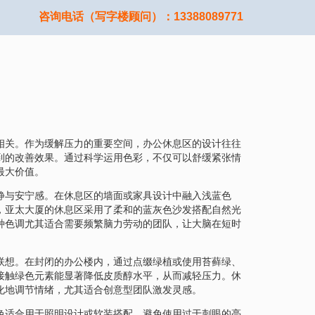
咨询电话（写字楼顾问）：13388089771
相关。作为缓解压力的重要空间，办公休息区的设计往往
到的改善效果。通过科学运用色彩，不仅可以舒缓紧张情
最大价值。
静与安宁感。在休息区的墙面或家具设计中融入浅蓝色
，亚太大厦的休息区采用了柔和的蓝灰色沙发搭配自然光
种色调尤其适合需要频繁脑力劳动的团队，让大脑在短时
联想。在封闭的办公楼内，通过点缀绿植或使用苔藓绿、
接触绿色元素能显著降低皮质醇水平，从而减轻压力。休
化地调节情绪，尤其适合创意型团队激发灵感。
色适合用于照明设计或软装搭配，避免使用过于刺眼的亮