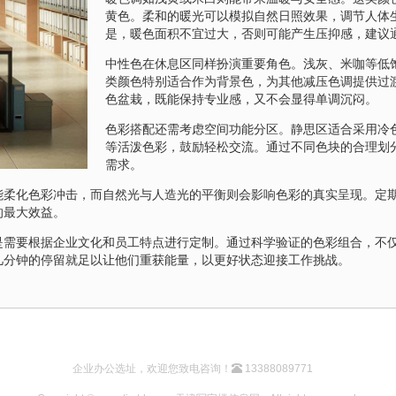
黄色。柔和的暖光可以模拟自然日照效果，调节人体
是，暖色面积不宜过大，否则可能产生压抑感，建议
中性色在休息区同样扮演重要角色。浅灰、米咖等低
类颜色特别适合作为背景色，为其他减压色调提供过
色盆栽，既能保持专业感，又不会显得单调沉闷。
色彩搭配还需考虑空间功能分区。静思区适合采用冷
等活泼色彩，鼓励轻松交流。通过不同色块的合理划
需求。
能柔化色彩冲击，而自然光与人造光的平衡则会影响色彩的真实呈现。定
的最大效益。
是需要根据企业文化和员工特点进行定制。通过科学验证的色彩组合，不
几分钟的停留就足以让他们重获能量，以更好状态迎接工作挑战。
企业办公选址，欢迎您致电咨询！
13388089771